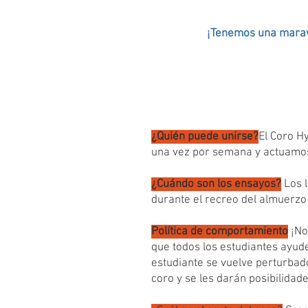
¡Tenemos una maravi
¿Quién puede unirse?
El Coro H
una vez por semana y actuamos 
¿Cuándo son los ensayos?
Los l
durante el recreo del almuerzo
Política de comportamiento
¡No
que todos los estudiantes ayud
estudiante se vuelve perturbado
coro y se les darán posibilida