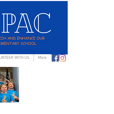
UNTEER WITH US
More