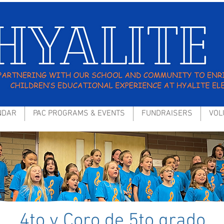
NDAR
PAC PROGRAMS & EVENTS
FUNDRAISERS
VOL
4to y Coro de 5to grado